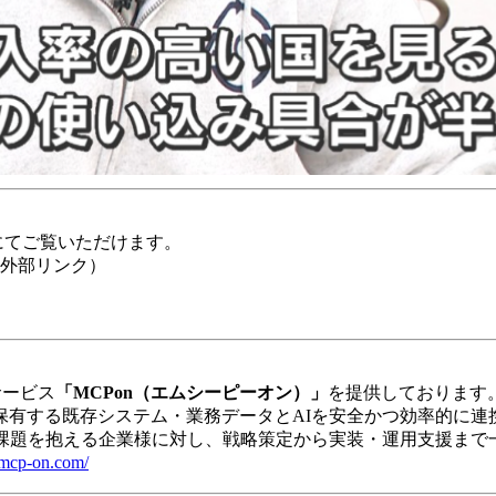
にてご覧いただけます。
（外部リンク）
サービス
「MCPon（エムシーピーオン）」
を提供しております
P）を活用し、企業が保有する既存システム・業務データとAIを安全か
た課題を抱える企業様に対し、戦略策定から実装・運用支援まで
p.mcp-on.com/