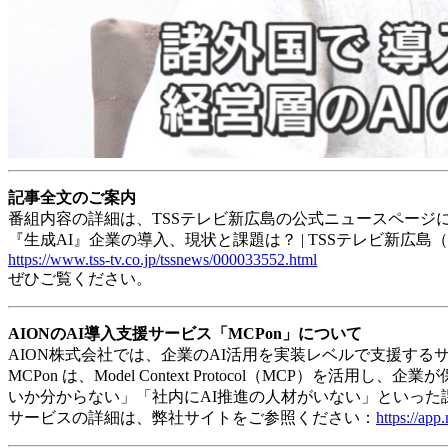
記事全文のご案内
番組内容の詳細は、TSSテレビ新広島の公式ニュースページ
『生成AI』企業の導入、現状と課題は？ | TSSテレビ新広島
https://www.tss-tv.co.jp/tssnews/000033552.html
ぜひご覧ください。
AIONのAI導入支援サービス「MCPon」について
AION株式会社では、企業のAI活用を実装レベルで支援する
MCPon は、Model Context Protocol（MC
いか分からない」「社内にAI推進の人材がいない」といっ
サービスの詳細は、弊社サイトをご参照ください：
https://ap