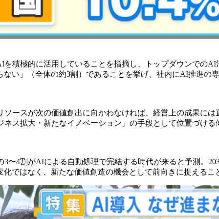
Iを積極的に活用していることを指摘し、トップダウンでのAI
らない」（全体の約3割）であることを挙げ、社内にAI推進の
的リソースが次の価値創出に向かわなければ、経営上の成果には
ジネス拡大・新たなイノベーション」の手段として位置づける
の3〜4割がAIによる自動処理で完結する時代が来ると予測。2
変化ではなく、新たな価値創造の機会として前向きに捉えるこ