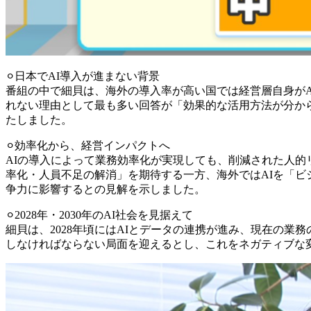
⚪︎日本でAI導入が進まない背景
番組の中で細貝は、海外の導入率が高い国では経営層自身がA
れない理由として最も多い回答が「効果的な活用方法が分か
たしました。
⚪︎効率化から、経営インパクトへ
AIの導入によって業務効率化が実現しても、削減された人
率化・人員不足の解消」を期待する一方、海外ではAIを「ビ
争力に影響するとの見解を示しました。
⚪︎2028年・2030年のAI社会を見据えて
細貝は、2028年頃にはAIとデータの連携が進み、現在の業務
しなければならない局面を迎えるとし、これをネガティブな